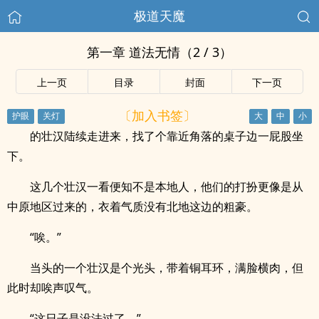
极道天魔
第一章 道法无情（2 / 3）
上一页
目录
封面
下一页
〔加入书签〕
的壮汉陆续走进来，找了个靠近角落的桌子边一屁股坐
下。
这几个壮汉一看便知不是本地人，他们的打扮更像是从
中原地区过来的，衣着气质没有北地这边的粗豪。
“唉。”
当头的一个壮汉是个光头，带着铜耳环，满脸横肉，但
此时却唉声叹气。
“这日子是没法过了。”