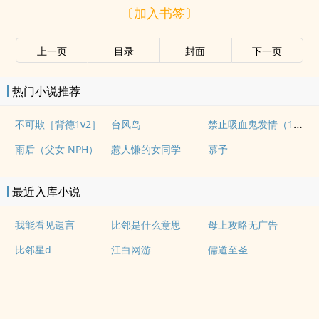
〔加入书签〕
上一页
目录
封面
下一页
热门小说推荐
禁止吸血鬼发情（1v1姐狗高H）
不可欺［背德1v2］
台风岛
雨后（父女 NPH）
惹人慊的女同学
慕予
最近入库小说
我能看见遗言
比邻是什么意思
母上攻略无广告
比邻星d
江白网游
儒道至圣