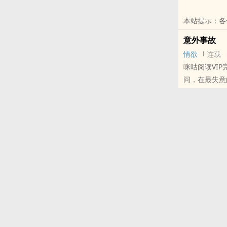
本站提示：各
意外事故
情欲
连载
咪咕阅读VIP
问，在最失意
少爷。万万没
本站提示：各
哦！