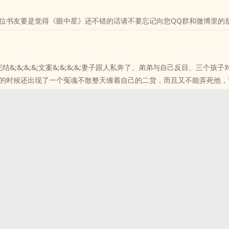
位书友要是觉得《眼中星》还不错的话请不要忘记向您QQ群和微博里的
完结&;&;&;&;文案&;&;&;&;妻子跟人私奔了、弟弟与自己反目、三个孩
的时候还出现了一个冤魂不散整天缠着自己的二货，而且又不能弄死他，
想到，肖腾的..
位书友要是觉得《意外事故》还不错的话请不要忘记向您QQ群和微博里