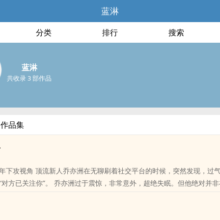
蓝淋
分类
排行
搜索
蓝淋
共收录 3 部作品
部作品集
星
年下攻视角 顶流新人乔亦洲在无聊刷着社交平台的时候，突然发现，过
“对方已关注你”。 乔亦洲过于震惊，非常意外，超绝失眠。但他绝对并
位书友要是觉得《小恒星/恒星》还不错的话请不要忘记向您QQ群和微博