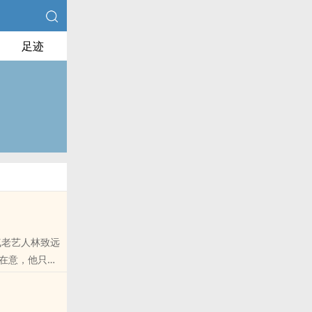
足迹
气老艺人林致远
非在意，他只是
里的朋友推荐