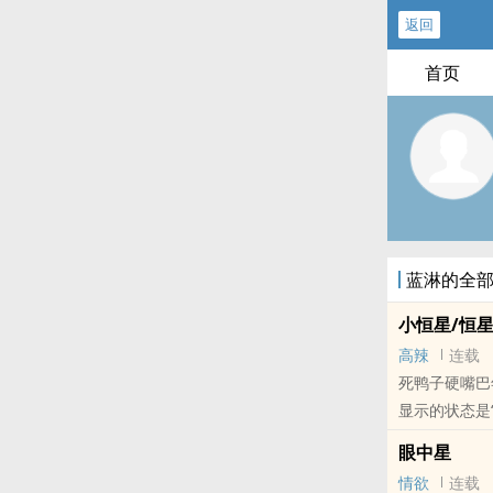
返回
首页
蓝淋的全
小恒星/恒
高辣
连载
死鸭子硬嘴巴
显示的状态是
无意中发..
眼中星
本站提示：各
情欲
连载
哦！