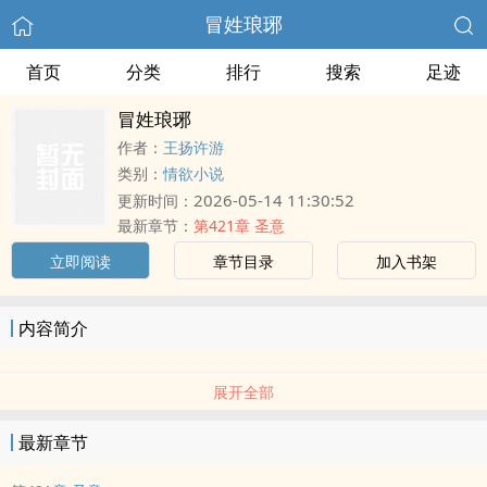
冒姓琅琊
首页
分类
排行
搜索
足迹
冒姓琅琊
作者：
王扬许游
类别：
情欲小说
2026-05-14 11:30:52
更新时间：
最新章节：
第421章 圣意
立即阅读
章节目录
加入书架
内容简介
展开全部
最新章节