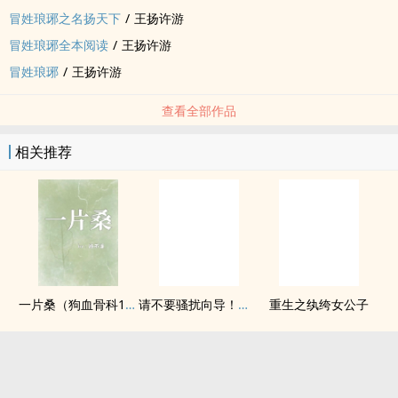
冒姓琅琊之名扬天下
/
王扬许游
冒姓琅琊全本阅读
/
王扬许游
冒姓琅琊
/
王扬许游
查看全部作品
相关推荐
一片桑（狗血骨科1v1）
请不要骚扰向导！（哨向NPH）
重生之纨绔女公子